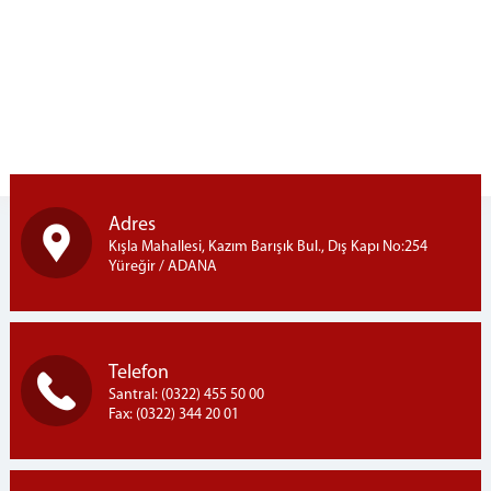
Ceza Daireleri
Hukuk Daireleri
İş Bölümü
Yargı Çevresi
Faaliyet Raporları
BİLİRKİŞİLİK BÖLGE KURULU
Adana Bilirkişilik Bölge Kurulu
Adres
Bilirkişi Listesi
Kışla Mahallesi, Kazım Barışık Bul., Dış Kapı No:254
Yüreğir / ADANA
İLETİŞİM
Telefon
Santral: (0322) 455 50 00
Fax: (0322) 344 20 01