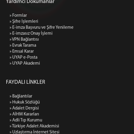
Yardımcı Dokümanlar
» Formlar
» Şifre İşlemleri
» E-imza Başvuru ve Şifre Yenileme
» E-imzasız Onay İşlemi
» VPN Bağlantısı
» Evrak Tarama
» Emsal Karar
» UYAP e-Posta
» UYAP Akademi
FAYDALI LİNKLER
» Bağlantılar
» Hukuk Sözlüğü
» Adalet Dergisi
» AİHM Kararları
» Adli Tıp Kurumu
» Türkiye Adalet Akademisi
» Uzlaştırma İnternet Sitesi