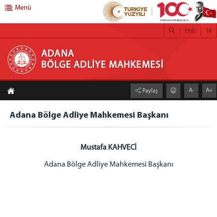
Menü
ENG
TR
ADANA BÖLGE ADLİYE MAHKEMESİ
ADANA
BÖLGE ADLİYE MAHKEMESİ
BAŞKANLIK
A-
A+
Paylaş
Adana Bölge Adliye Mahkemesi Başkanı
BAŞSAVCILIK
Adana Bölge Adliye Mahkemesi Başkanı
Adana Bölge Adliye Mahkemesi Cumhuriyet
Başsavcısı
Mustafa KAHVECİ
Cumhuriyet Başsavcı Vekili
Adana Bölge Adliye Mahkemesi Başkanı
ADLİYEMİZ
Adana Bölge Adliye Mahkemesi Hizmet Binası
Adalet Komisyonu
Daireler