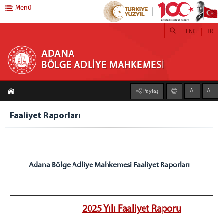
Menü
ENG
TR
ADANA BÖLGE ADLİYE MAHKEMESİ
ADANA
BÖLGE ADLİYE MAHKEMESİ
BAŞKANLIK
A-
A+
Paylaş
Adana Bölge Adliye Mahkemesi Başkanı
BAŞSAVCILIK
Faaliyet Raporları
Adana Bölge Adliye Mahkemesi Cumhuriyet
Başsavcısı
Cumhuriyet Başsavcı Vekili
Adana Bölge Adliye Mahkemesi Faaliyet Raporları
ADLİYEMİZ
Adana Bölge Adliye Mahkemesi Hizmet Binası
Adalet Komisyonu
2025 Yılı Faaliyet Raporu
Daireler