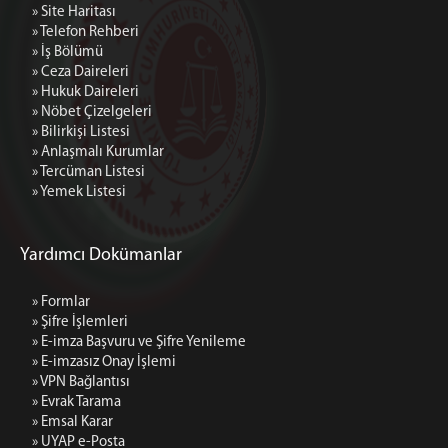
» Site Haritası
» Telefon Rehberi
» İş Bölümü
» Ceza Daireleri
» Hukuk Daireleri
» Nöbet Çizelgeleri
» Bilirkişi Listesi
» Anlaşmalı Kurumlar
» Tercüman Listesi
» Yemek Listesi
Yardımcı Dokümanlar
» Formlar
» Şifre İşlemleri
» E-imza Başvuru ve Şifre Yenileme
» E-imzasız Onay İşlemi
» VPN Bağlantısı
» Evrak Tarama
» Emsal Karar
» UYAP e-Posta